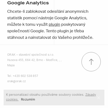
Google Analytics
Chcete-li zablokovat odesílání anonymních
statistik pomocí nástroje Google Analytics,
můžete k tomu využít
plugin
poskytovaný
společností Google. Tento plugin je třeba
stáhnout a nainstalovat do Vašeho prohlížeče.
ORAK – stavební společnost s.r.o.
Husova 455, 664 42, Brno - Modřice, , ,
Mapa
Tel.
+420 602 538 857
orak@orak.cz
Podmínky použití
K personalizaci obsahu používáme soubory cookies.
Zásady
cookies.
Rozumím
Použití cookies