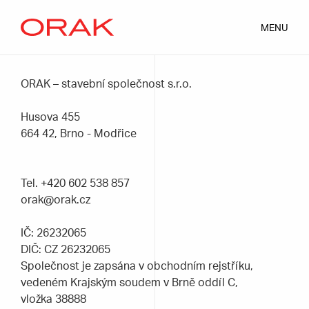
MENU
ORAK – stavební společnost s.r.o.
Husova 455
664 42, Brno - Modřice
Tel.
+420 602 538 857
orak@orak.cz
IČ: 26232065
DIČ: CZ 26232065
Společnost je zapsána v obchodním rejstříku,
vedeném Krajským soudem v Brně oddíl C,
vložka 38888